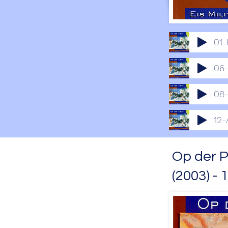
01-
06-
08-
12-
Op der Pl
(2003) - 