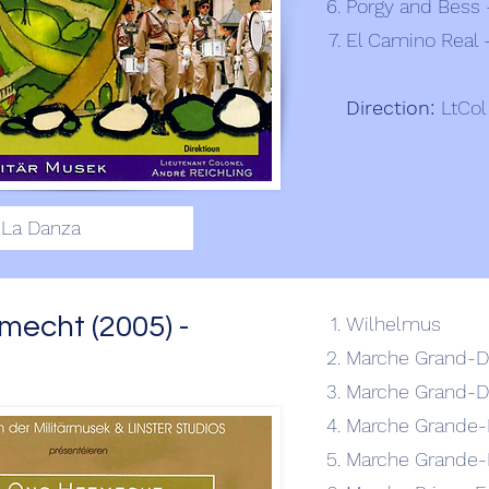
Porgy and Bess 
El Camino Real 
Direction:
LtCol
La Danza
echt (2005) -
Wilhelmus
Marche Grand-D
Marche Grand-D
Marche Grande-
Marche Grande-