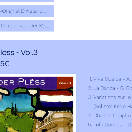
08-Original Dixieland Concerto
10-D'Frënn vun der Militärmusek
ëss - Vol.3
15€
Viva Musica - A
La Danza - G. Ro
Variations sur l
(Soliste: Ernie
Charles Chaplin
Folk Dances - D