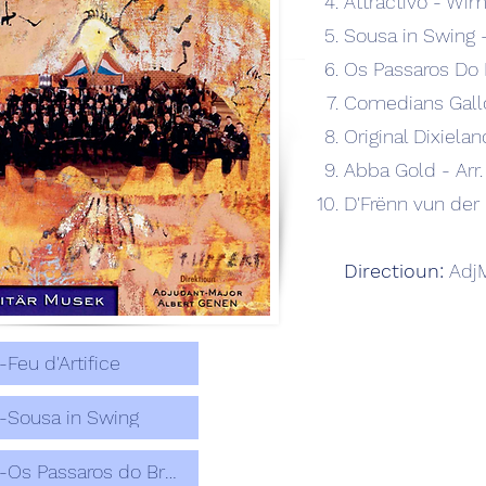
Attractivo - Wi
Sousa in Swing 
Os Passaros Do B
Comedians Gallo
Original Dixiela
Abba Gold - Arr
D'Frënn vun der
Directioun:
AdjM
-Feu d'Artifice
-Sousa in Swing
06-Os Passaros do Brasil