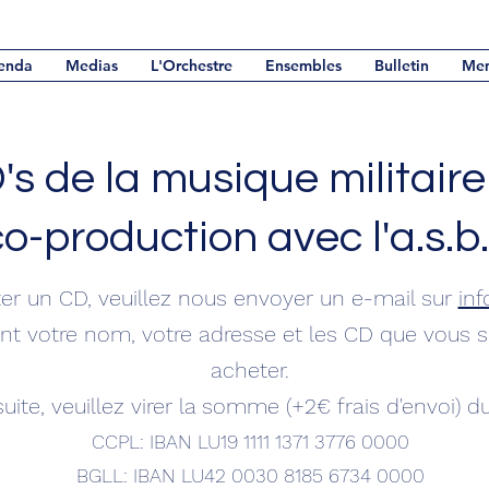
enda
Medias
L'Orchestre
Ensembles
Bulletin
Me
's de la musique militaire
o-production avec l'a.s.b.
er un CD, veuillez nous envoyer un e-mail sur
in
nt votre nom, votre adresse et les CD que vous 
acheter.
uite, veuillez virer la somme (+2€ frais d'envoi) du
CCPL: IBAN LU19 1111 1371 3776 0000
BGLL: IBAN LU42 0030 8185 6734 0000