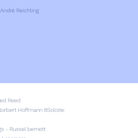
 André Reichling
fred Reed
 Norbert Hoffmann 8Soliste:
gs - Russel bernett