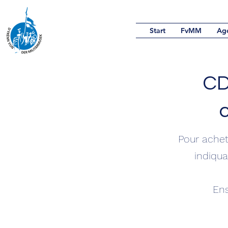
Start
FvMM
Ag
CD
c
Pour achet
indiqua
Ens