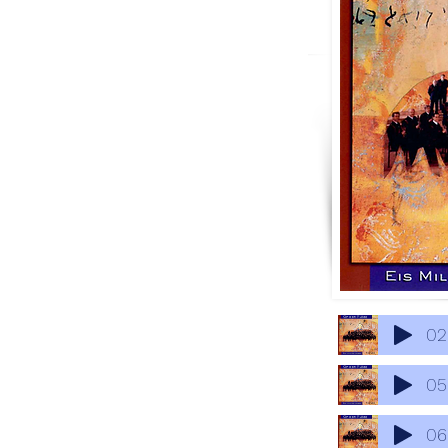
02
05