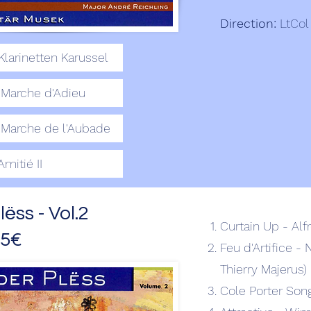
Direction:
LtCol
Klarinetten Karussel
Marche d'Adieu
Marche de l'Aubade
Amitié II
ëss - Vol.2
Curtain Up - Al
15€
Feu d'Artifice -
Thierry Majerus)
Cole Porter Son