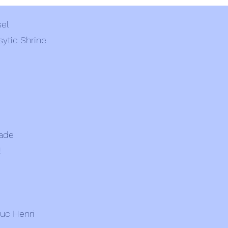
sel
sytic Shrine
bade
!
uc Henri