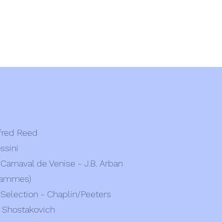
lfred Reed
ssini
e Carnaval de Venise - J.B. Arban
 Hammes)
 Selection - Chaplin/Peeters
. Shostakovich