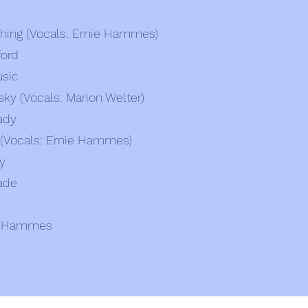
 thing (Vocals: Ernie Hammes)
ford
usic
ky (Vocals: Marion Welter)
ady
u (Vocals: Ernie Hammes)
y
rade
e Hammes