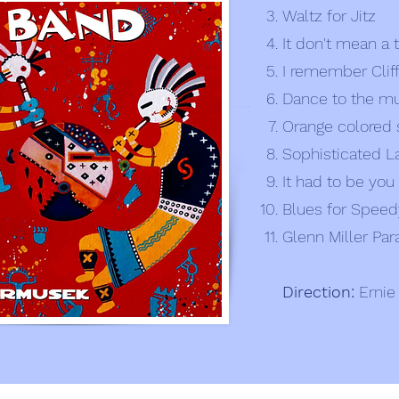
Waltz for Jitz
It don't mean a
I remember Clif
Dance to the m
Orange colored s
Sophisticated L
It had to be yo
Blues for Speed
Glenn Miller Pa
Direction:
Erni