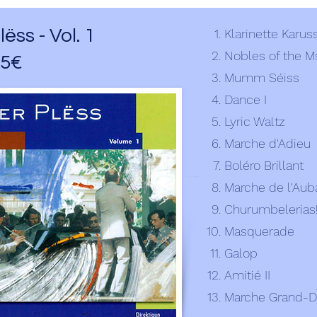
ëss - Vol. 1
Klarinette Karus
Nobles of the M
15€
Mumm Séiss
Dance I
Lyric Waltz
Marche d'Adieu
Boléro Brillant
Marche de l'Au
Churumbelerias
Masquerade
Galop
Amitié II
Marche Grand-D