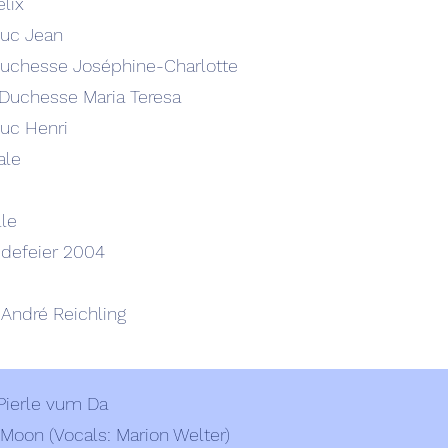
lix
uc Jean
uchesse Joséphine-Charlotte
Duchesse Maria Teresa
uc Henri
ale
lle
defeier 2004
 André Reichling
 Pierle vum Da
r Moon (Vocals: Marion Welter)