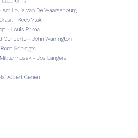
m Laseroms
- Arr. Louis Van De Waarsenburg
rasil - Kees Vlak
p - Louis Prima
nd Concerto - John Warrington
. Rom Sebregts
 Militärmusek - Jos Langers
aj Albert Genen