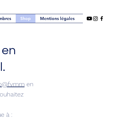
mbres
Shop
Mentions légales
 en
l.
fo@fvmm
en
souhaitez
e à :