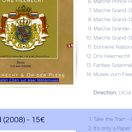
Marche Prince Fé
Marche Grand-D
Marche Grand-D
Marche Grande-
Marche Grand-D
Sonnerie Nation
Ons Heemecht
Fanfare Solenne
Musek vum Free
Direction:
LtCol
 (2008) - 15€
Take the Train -
It's only a Pape