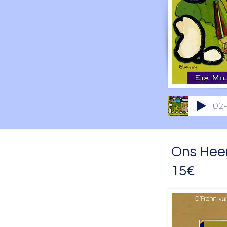
02-
Ons Heem
15€