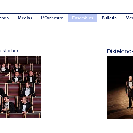
enda
Medias
L'Orchestre
Ensembles
Bulletin
Me
Dixielan
ristophe)