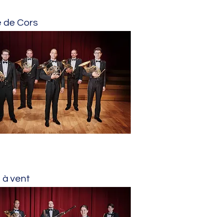
 de Cors
 à vent