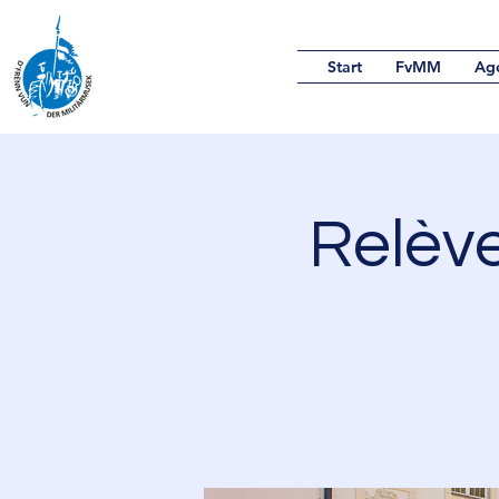
Start
FvMM
Ag
Relève