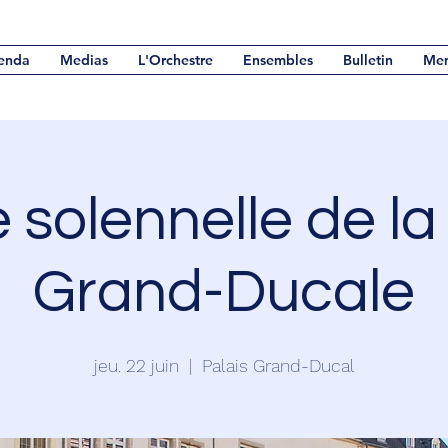
enda
Medias
L'Orchestre
Ensembles
Bulletin
Me
 solennelle de l
Grand-Ducale
jeu. 22 juin
  |  
Palais Grand-Ducal