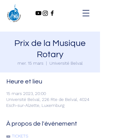
Prix de la Musique
Rotary
mer. 15 mars
  |  
Université Belval
Heure et lieu
15 mars 2023, 20:00
Université Belval, 226 Rte de Belval, 4024
Esch-sur-Alzette, Luxemburg
À propos de l'événement
🎫 
TICKETS