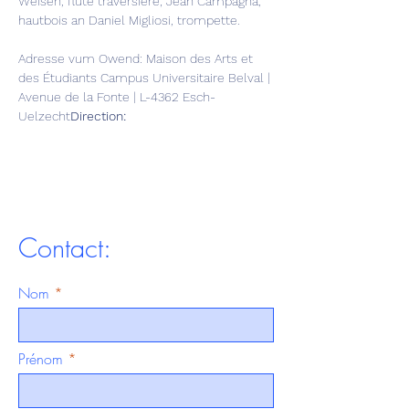
Weisen, flûte traversière; Jean Campagna, 
hautbois an Daniel Migliosi, trompette.

Adresse vum Owend: Maison des Arts et 
des Étudiants Campus Universitaire Belval | 
Avenue de la Fonte | L-4362 Esch-
Uelzecht
Direction:
Contact:
Nom
Prénom