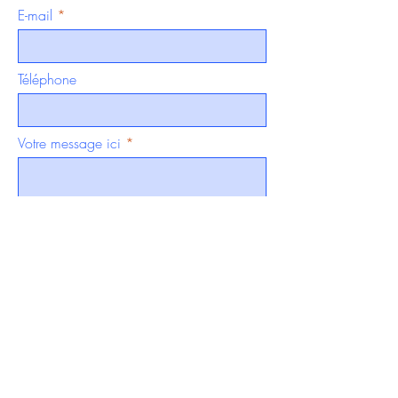
E-mail
Téléphone
Votre message ici
Envoyer >