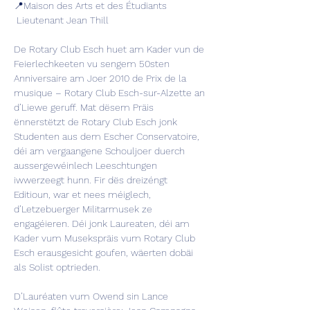
📍Maison des Arts et des Étudiants
 Lieutenant Jean Thill

De Rotary Club Esch huet am Kader vun de 
Feierlechkeeten vu sengem 50sten 
Anniversaire am Joer 2010 de Prix de la 
musique – Rotary Club Esch-sur-Alzette an 
d’Liewe geruff. Mat dësem Präis 
ënnerstëtzt de Rotary Club Esch jonk 
Studenten aus dem Escher Conservatoire, 
déi am vergaangene Schouljoer duerch 
aussergewéinlech Leeschtungen 
iwwerzeegt hunn. Fir dës dreizéngt 
Editioun, war et nees méiglech, 
d’Letzebuerger Militarmusek ze 
engagéieren. Déi jonk Laureaten, déi am 
Kader vum Musekspräis vum Rotary Club 
Esch erausgesicht goufen, wäerten dobäi 
als Solist optrieden. 

D’Lauréaten vum Owend sin Lance 