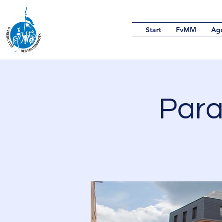
Start
FvMM
Ag
Para