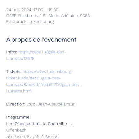
24 nov. 2024, 17:00 – 19:00
CAPE Ettelbruck, 1 Pl. Marie-Adélaïde, 9063
Ettelbruck, Luxembourg
À propos de l'événement
Infos: 
https://cape.lu/gala-des-
laureats/13978
Tickets:
https://www.luxembourg-
ticket.lu/de/detail/gala-des-
laureats/8/nokill,1/eid,65703/gala-des-
laureats.html
Direction
: LtCol Jean-Claude Braun
Programme:
Les Oiseaux dans la Charmille
 - J. 
Offenbach
Ach ! Ich fühl’s W. A. Mozart