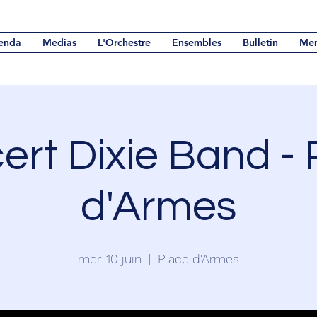
enda
Medias
L'Orchestre
Ensembles
Bulletin
Me
ert Dixie Band - 
d'Armes
mer. 10 juin
  |  
Place d'Armes