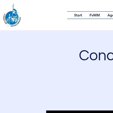
Start
FvMM
Ag
Conc