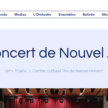
enda
Medias
L'Orchestre
Ensembles
Bulletin
Me
ncert de Nouvel
dim. 11 janv.
  |  
Centre culturel "An de Keeseminnen"