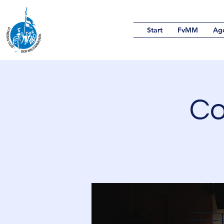
Start
FvMM
Ag
Co