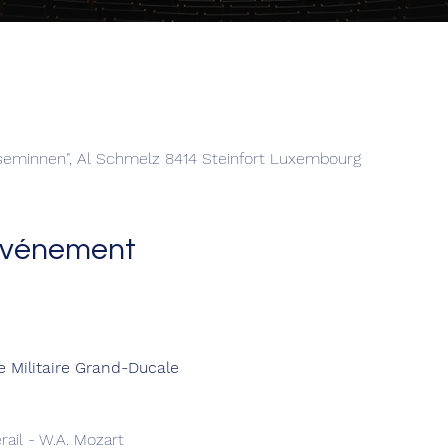
eseminnen", Al Schmelz 8414 Steinfort Luxembourg
'événement
e Militaire Grand-Ducale
ail - W.A. Mozart