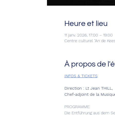
Heure et lieu
11 janv. 2026, 17:00 – 19:00
Centre culturel "An de Ke
À propos de l
INFOS & TICKETS
Direction : Lt Jean THILL,
Chef-adjoint de la Musiqu
PROGRAMME:
Die Entführung aus dem Ser