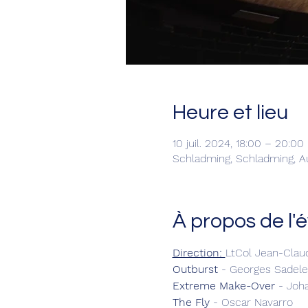
Heure et lieu
10 juil. 2024, 18:00 – 20:00
Schladming, Schladming, A
À propos de l
Direction: 
LtCol Jean-Clau
Outburst
 - Georges Sadele
Extreme Make-Over 
- Joh
The Fly
 - Oscar Navarro