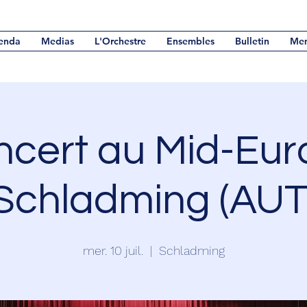
enda
Medias
L'Orchestre
Ensembles
Bulletin
Me
ncert au Mid-Eur
Schladming (AUT
mer. 10 juil.
  |  
Schladming