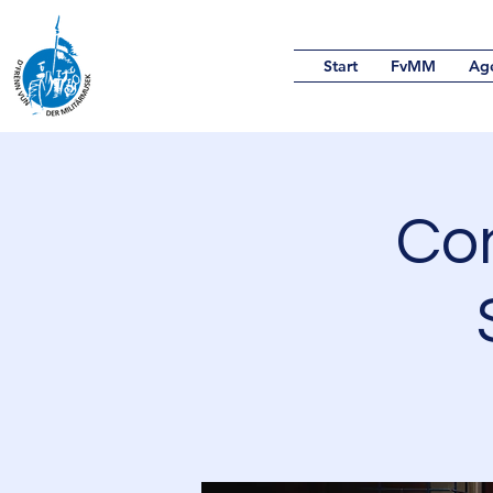
Start
FvMM
Ag
Co