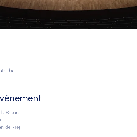
utriche
'événement
de Braun
r
an de Meij