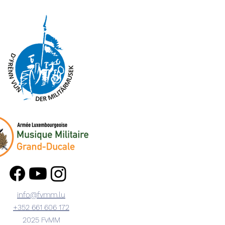
info@fvmm.lu
​+352 ‭661 606 172‬
2025 FvMM