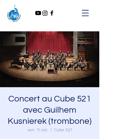
Concert au Cube 521
avec Guilhem
Kusnierek (trombone)
ven. 11 oct.
  |  
Cube 521