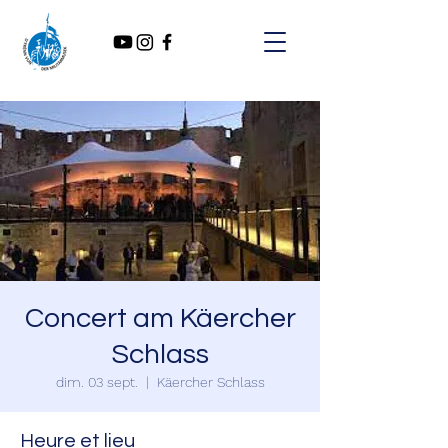
Concert am Käercher
Schlass
dim. 03 sept.
  |  
Käercher Schlass
Heure et lieu