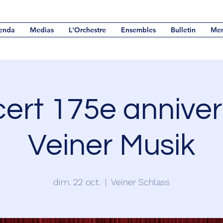
enda
Medias
L'Orchestre
Ensembles
Bulletin
Me
ert 175e anniver
Veiner Musik
dim. 22 oct.
  |  
Veiner Schlass