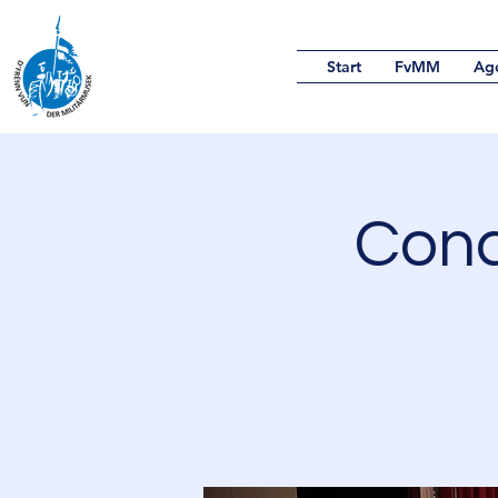
Start
FvMM
Ag
Conc