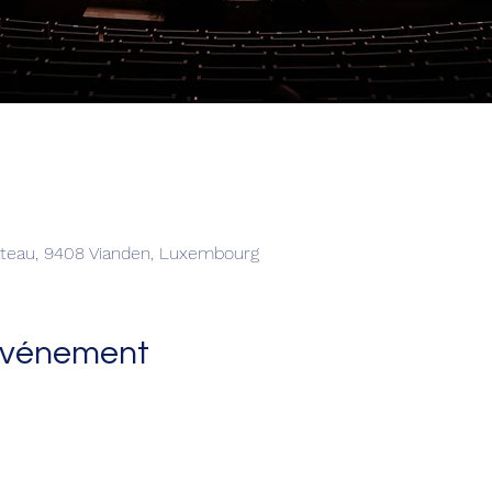
âteau, 9408 Vianden, Luxembourg
'événement