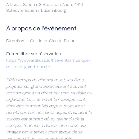
Artikuss Sanem, 3 Rue Jean Anen, 4413
Soleuvre Sanem, Luxembourg
À propos de l'événement
Direction:
 LtCol Jean-Claude Braun
Entrée libre sur réservation:
https://www.artikuss.lu/fr/events/musique-
militaire-grand-ducale
FRAu temps du cinéma muet, les films 
projetés sur grand écran étaient souvent 
accompagnés en direct par un·e pianiste ou 
organiste. Le cinéma et la musique sont 
ainsi étroitement liés depuis toujours et 
nombreux sont les films aujourd’hui dont le 
succès est surtout dû au talent du·de la 
compositeur·rice à donner une force aux 
images par la teneur dramatique de sa 
musique et de ses arrangements.