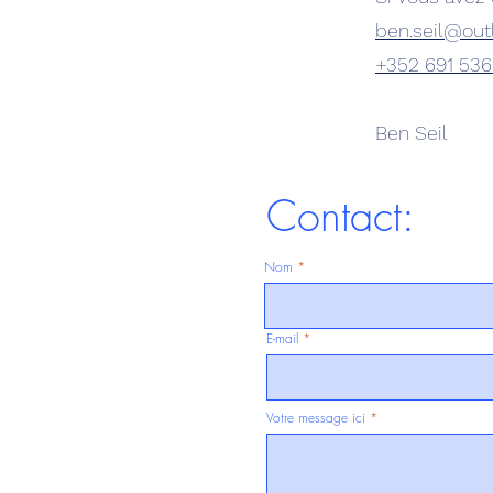
ben.seil@ou
+352 691 536
Ben Seil
Contact:
Nom
E-mail
Votre message ici