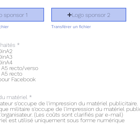
o sponsor 1
Logo sponsor 2
chier
Transférer un fichier
O
haités
*
b
DinA2
l
DinA3
i
DinA4
g
 A5 recto/verso
a
 A5 recto
t
pour Facebook
o
i
r
du matériel
*
e
sateur s'occupe de l'impression du matériel publicitaire.
ue militaire s'occupe de l'impression du matériel public
l'organisateur. (Les coûts sont clarifiés par e-mail)
iel est utilisé uniquement sous forme numérique