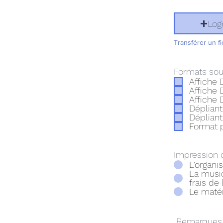
Log
Transférer un fi
Formats sou
Affiche 
Affiche 
Affiche 
Dépliant
Dépliant
Format 
Impression 
L'organi
La musiq
frais de 
Le matér
Remarques