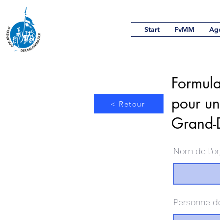
Start
FvMM
Ag
Formula
pour un
< Retour
Grand-
Nom de l'or
Personne d