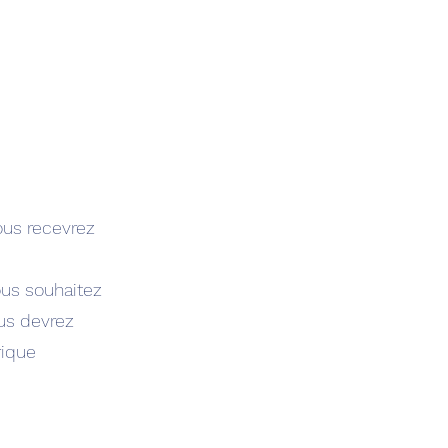
ous recevrez
ous souhaitez
ous devrez
rique