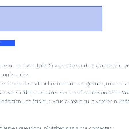
r
 rempli ce formulaire. Si votre demande est acceptée, v
 confirmation.
umérique de matériel publicitaire est gratuite, mais si v
ous vous indiquerons bien sûr le coût correspondant. V
 décision une fois que vous aurez reçu la version numé
d'autres questions, n'hésitez pas à me contacter :