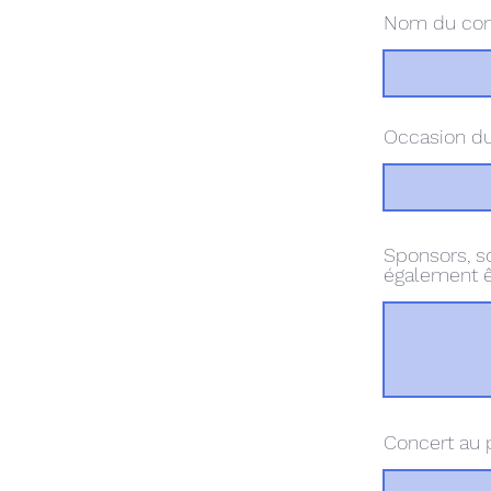
Nom du con
Occasion du
Sponsors, so
également êt
Concert au pr