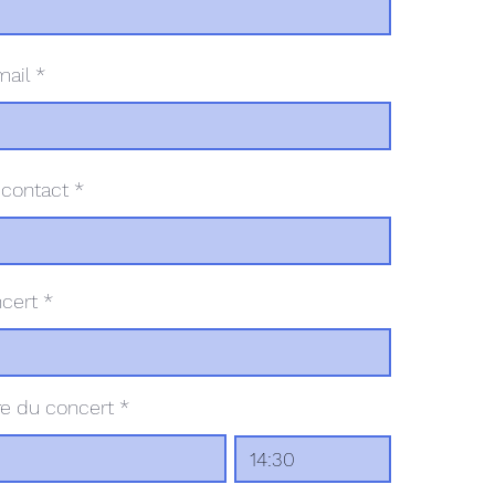
mail
contact
cert
r
re du concert
*
e
q
u
i