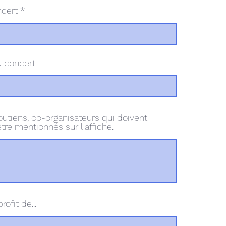
r
cert
e
d
 concert
utiens, co-organisateurs qui doivent
re mentionnés sur l'affiche.
ofit de...