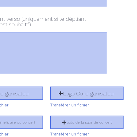
nt verso (uniquement si le dépliant
est souhaité)
organisateur
Logo Co-organisateur
chier
Transférer un fichier
néficiaire du concert
Logo de la salle de concert
chier
Transférer un fichier