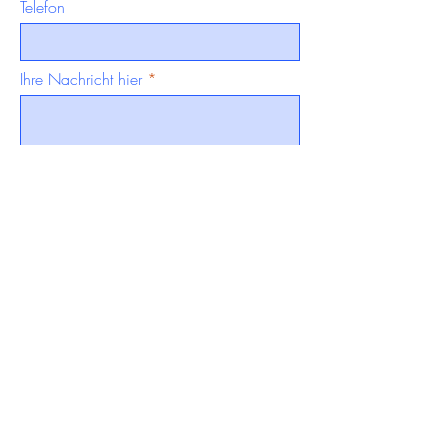
Telefon
Ihre Nachricht hier
Senden &amp;gt;