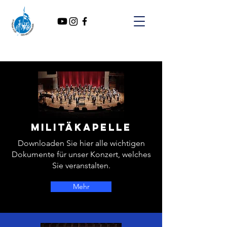
Militäkapelle
Downloaden Sie hier alle wichtigen
Dokumente für unser Konzert, welches
Sie veranstalten.
Mehr