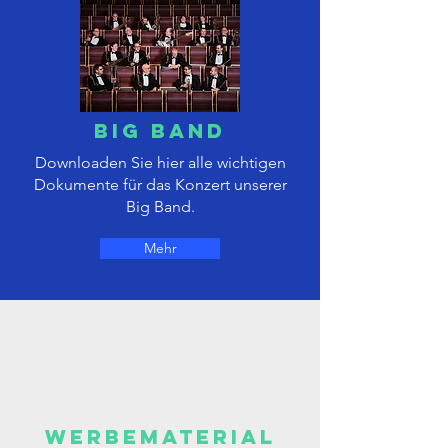
Big Band
Downloaden Sie hier alle wichtigen
Dokumente für das Konzert unserer
Big Band.
Mehr
Werbematerial