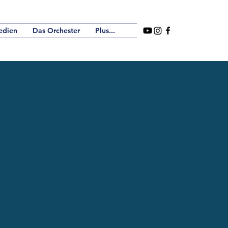
edien
Das Orchester
Plus...