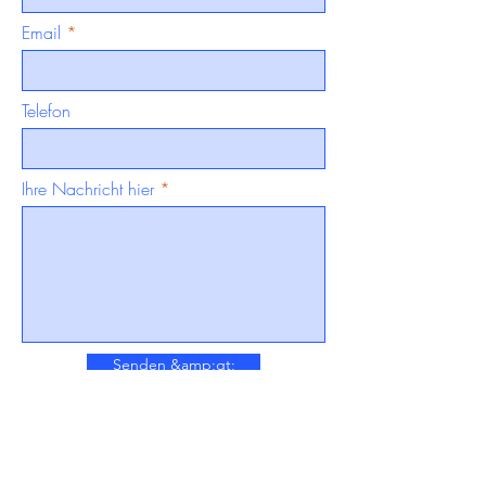
Email
Telefon
Ihre Nachricht hier
Senden &amp;gt;