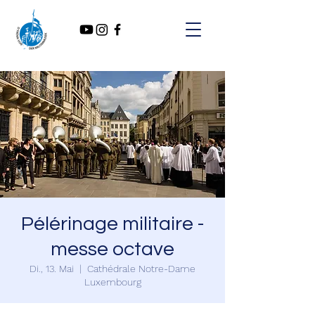
Pélérinage militaire -
messe octave
Di., 13. Mai
  |  
Cathédrale Notre-Dame
Luxembourg