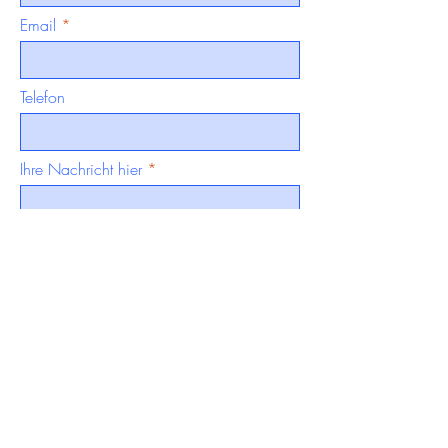
Email
Telefon
Ihre Nachricht hier
Senden &amp;gt;