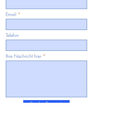
Email
Telefon
Ihre Nachricht hier
Senden &amp;gt;