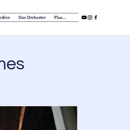
edien
Das Orchester
Plus...
mes