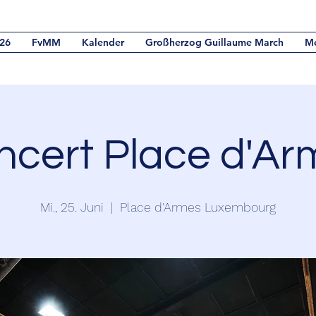
26
FvMM
Kalender
Großherzog Guillaume March
M
ncert Place d'Ar
Mi., 25. Juni
  |  
Place d'Armes Luxembourg