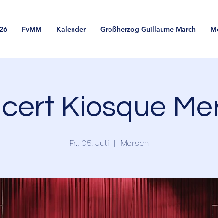
26
FvMM
Kalender
Großherzog Guillaume March
M
cert Kiosque Me
Fr., 05. Juli
  |  
Mersch