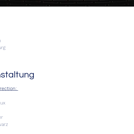
0
urg
nstaltung
rection: 
Lux
er
warz