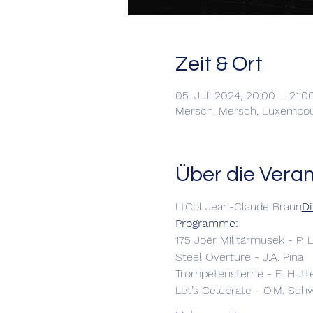
Zeit & Ort
05. Juli 2024, 20:00 – 21:0
Mersch, Mersch, Luxembo
Über die Vera
LtCol Jean-Claude Braun
Di
Programme:
175 Joër Militärmusek - P. 
Steel Overture - J.A. Pina
Trompetensterne - E. Hutt
Let’s Celebrate - O.M. Sch