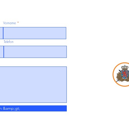
Vorname
Telefon
n &amp;gt;