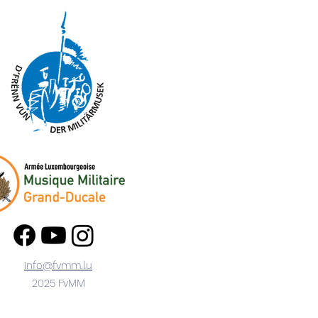
info@fvmm.lu
2025 FvMM