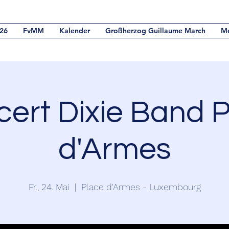
26
FvMM
Kalender
Großherzog Guillaume March
M
ert Dixie Band 
d'Armes
Fr., 24. Mai
  |  
Place d'Armes - Luxembourg