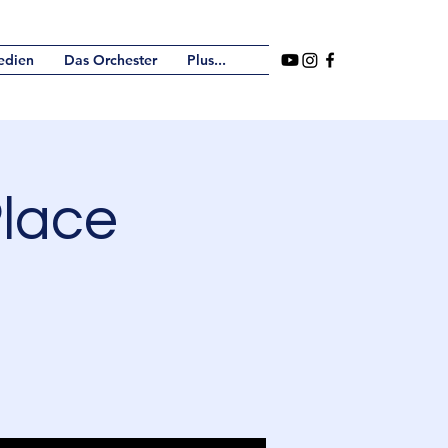
edien
Das Orchester
Plus...
Place