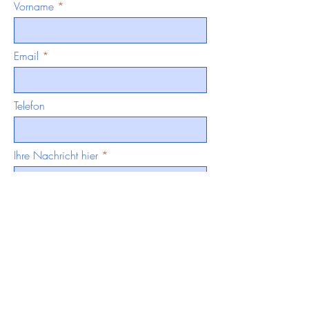
Vorname
Email
Telefon
Ihre Nachricht hier
Senden &amp;gt;