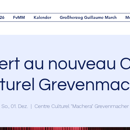
26
FvMM
Kalender
Großherzog Guillaume March
M
ert au nouveau C
lturel Grevenmac
So., 01. Dez.
  |  
Centre Culturel "Machera" Grevenmacher