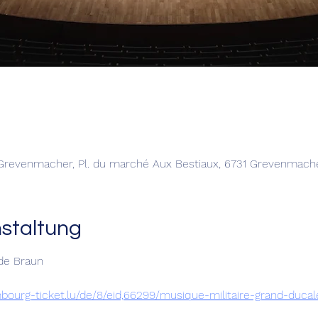
 Grevenmacher, Pl. du marché Aux Bestiaux, 6731 Grevenmac
nstaltung
de Braun
bourg-ticket.lu/de/8/eid,66299/musique-militaire-grand-ducal