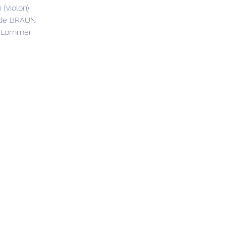
 (Violon)
ude BRAUN
a Lommer