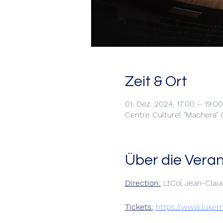
Zeit & Ort
01. Dez. 2024, 17:00 – 19:00
Centre Culturel "Machera"
Über die Vera
Direction:
 LtCol Jean-Clau
Tickets:
https://www.luxem