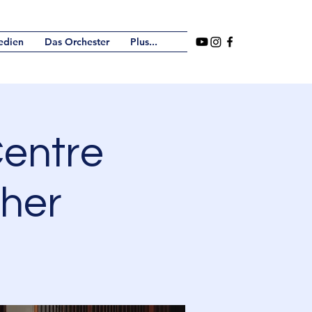
edien
Das Orchester
Plus...
entre
her