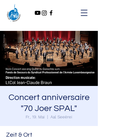
Concert anniversaire
"70 Joer SPAL"
Fr., 19. Mai
  |  
Aal Seeërei
Zeit & Ort