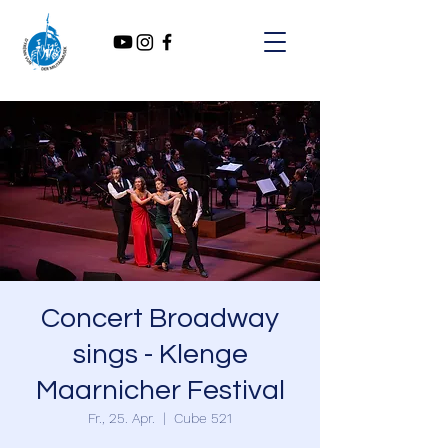
Concert Broadway
sings - Klenge
Maarnicher Festival
Fr., 25. Apr.
  |  
Cube 521